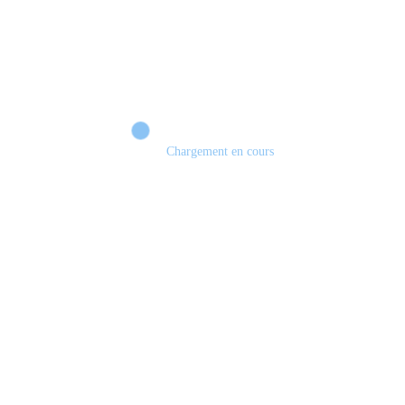
Chargement en cours
Retour sur le Summer Game Fest & Fin de Saison ! | Tu Peux Pas Test !
S03.FINALE