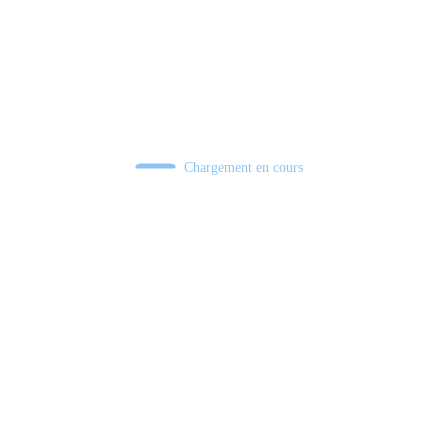
Chargement en cours
Retour sur le Summer Game Fest & Fin de Saison ! | Tu Peux Pas Test !
S03.FINALE