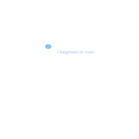
Chargement en cours
Retour sur le Summer Game Fest & Fin de Saison ! | Tu Peux Pas Test !
S03.FINALE