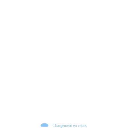
Xbox 💣 VERS UN TOURNANT HISTORIQUE ?
Chargement en cours