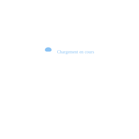
Chargement en cours
Retour sur le Summer Game Fest & Fin de Saison ! | Tu Peux Pas Test !
S03.FINALE