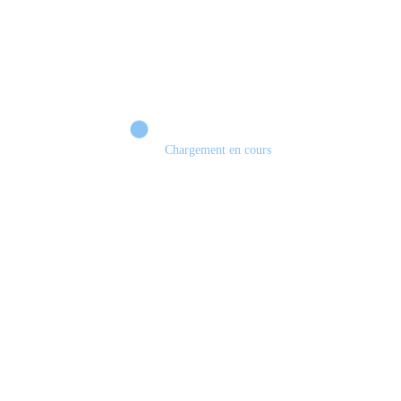
Chargement en cours
Retour sur le Summer Game Fest & Fin de Saison ! | Tu Peux Pas Test !
S03.FINALE