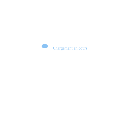
Chargement en cours
Retour sur le Summer Game Fest & Fin de Saison ! | Tu Peux Pas Test !
S03.FINALE