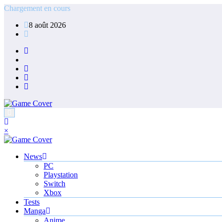
Aller
Chargement en cours
au
8 août 2026
contenu
×
News
PC
Playstation
Switch
Xbox
Tests
Manga
Anime