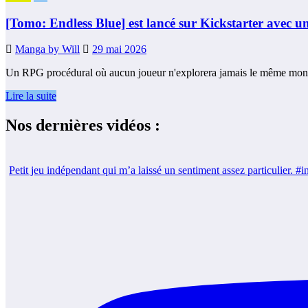
[Tomo: Endless Blue] est lancé sur Kickstarter avec
Manga by Will
29 mai 2026
Un RPG procédural où aucun joueur n'explorera jamais le même mo
Lire la suite
Nos dernières vidéos :
Petit jeu indépendant qui m’a laissé un sentiment assez particulier.