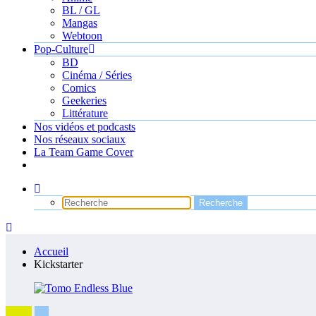
BL / GL
Mangas
Webtoon
Pop-Culture
BD
Cinéma / Séries
Comics
Geekeries
Littérature
Nos vidéos et podcasts
Nos réseaux sociaux
La Team Game Cover
Accueil
Kickstarter
News
PC