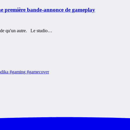
 une première bande-annonce de gameplay
nde qu'un autre. Le studio…
 #indika #gaming #gamecover