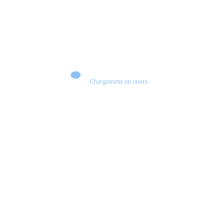
Chargement en cours
Retour sur le Summer Game Fest & Fin de Saison ! | Tu Peux Pas Test !
S03.FINALE