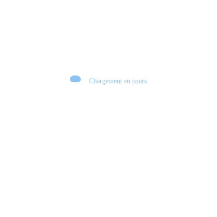
Chargement en cours
Retour sur le Summer Game Fest & Fin de Saison ! | Tu Peux Pas Test !
S03.FINALE