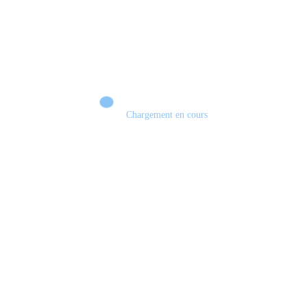
Chargement en cours
Retour sur le Summer Game Fest & Fin de Saison ! | Tu Peux Pas Test !
S03.FINALE