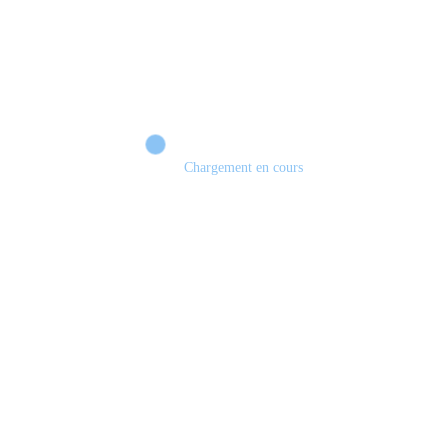
Chargement en cours
Retour sur le Summer Game Fest & Fin de Saison ! | Tu Peux Pas Test !
S03.FINALE