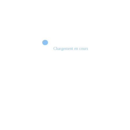
Chargement en cours
Retour sur le Summer Game Fest & Fin de Saison ! | Tu Peux Pas Test !
S03.FINALE