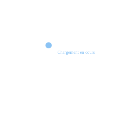
Chargement en cours
Retour sur le Summer Game Fest & Fin de Saison ! | Tu Peux Pas Test !
S03.FINALE