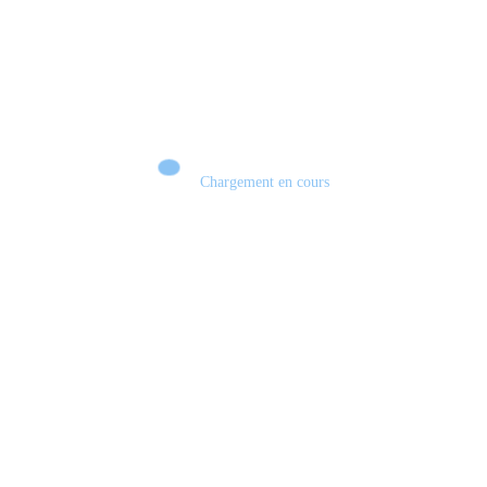
Chargement en cours
Retour sur le Summer Game Fest & Fin de Saison ! | Tu Peux Pas Test !
S03.FINALE