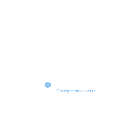
Chargement en cours
Retour sur le Summer Game Fest & Fin de Saison ! | Tu Peux Pas Test !
S03.FINALE