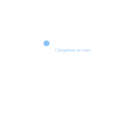
Chargement en cours
Retour sur le Summer Game Fest & Fin de Saison ! | Tu Peux Pas Test !
S03.FINALE