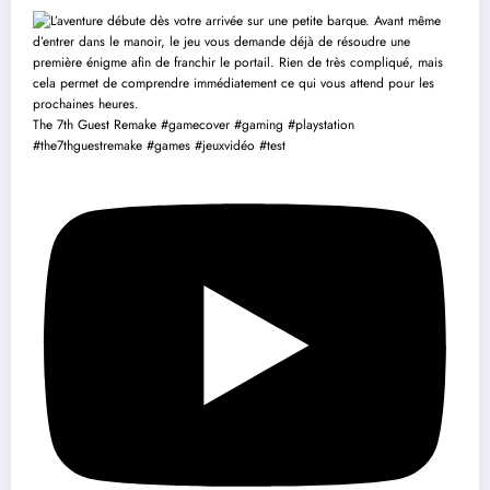
The 7th Guest Remake #gamecover #gaming #playstation
#the7thguestremake #games #jeuxvidéo #test