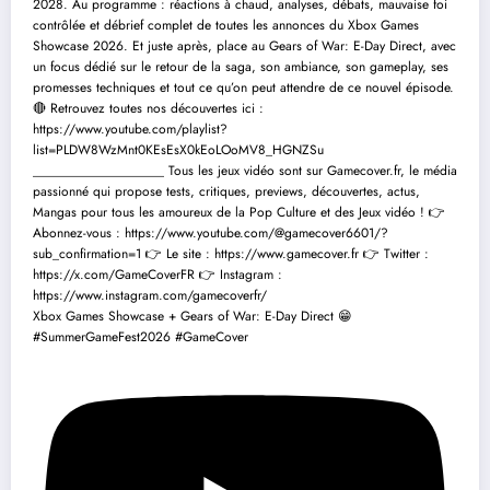
Xbox Games Showcase + Gears of War: E-Day Direct 😁
#SummerGameFest2026 #GameCover