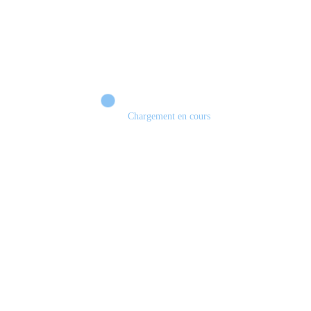
Chargement en cours
Retour sur le Summer Game Fest & Fin de Saison ! | Tu Peux Pas Test !
S03.FINALE