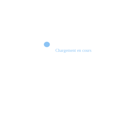
Chargement en cours
Retour sur le Summer Game Fest & Fin de Saison ! | Tu Peux Pas Test !
S03.FINALE