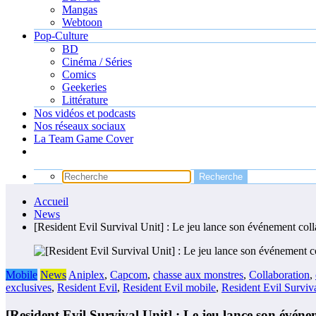
Mangas
Webtoon
Pop-Culture
BD
Cinéma / Séries
Comics
Geekeries
Littérature
Nos vidéos et podcasts
Nos réseaux sociaux
La Team Game Cover
Accueil
News
[Resident Evil Survival Unit] : Le jeu lance son événement col
Mobile
News
Aniplex
,
Capcom
,
chasse aux monstres
,
Collaboration
,
exclusives
,
Resident Evil
,
Resident Evil mobile
,
Resident Evil Surviv
[Resident Evil Survival Unit] : Le jeu lance son évén