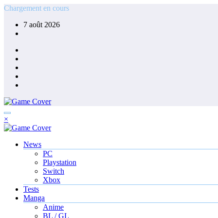
Aller
Chargement en cours
au
7 août 2026
contenu
×
News
PC
Playstation
Switch
Xbox
Tests
Manga
Anime
BL / GL