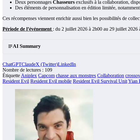
Deux personnages
Chasseurs
exclusifs à la collaboration, dis
Des éléments de personnalisation en édition limitée, notamment
Ces récompenses viennent enrichir aussi bien les possibilités de collec
Période de l’événement
: du 2 juillet 2026 à 2h00 au 29 juillet 2026
AI Summary
ChatGPT
Claude
X (Twitter)
LinkedIn
Nombre de lectures :
109
Étiquette
Aniplex
Capcom
chasse aux monstres
Collaboration
crossov
Resident Evil
Resident Evil mobile
Resident Evil Survival Unit
Yian 