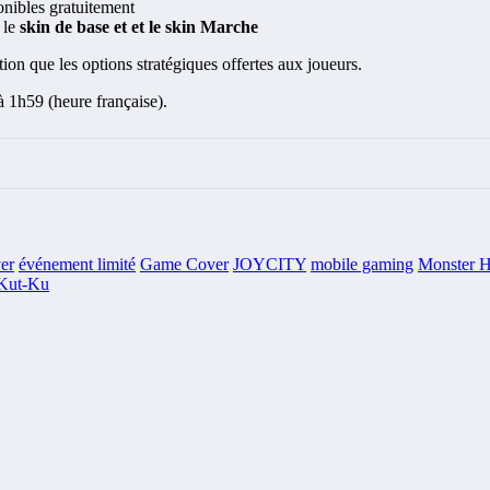
ponibles gratuitement
 le
skin de base et et le skin Marche
tion que les options stratégiques offertes aux joueurs.
 à 1h59 (heure française).
er
événement limité
Game Cover
JOYCITY
mobile gaming
Monster H
Kut-Ku