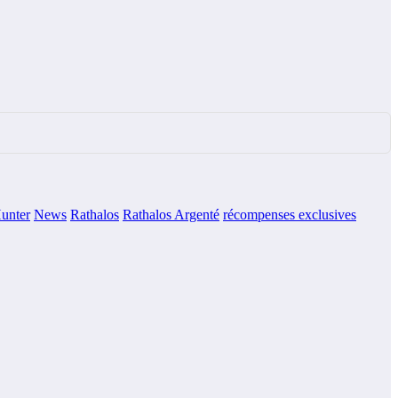
unter
News
Rathalos
Rathalos Argenté
récompenses exclusives