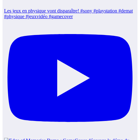
Les jeux en physique vont disparaître! #sony #playstation #demat
#physique #jeuxvidéo #gamecover