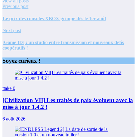
view all posts
Previous post
Le prix des consoles XBOX grimpe dès le 1er août
Next post
[Game ID] : un studio entre transmission et nouveaux défis
coopératifs !
Soyez curieux !
ttake
0
[Civilization VII] Les traités de paix évoluent avec la
mise à jour 1.4.2 !
6 août 2026