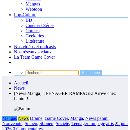
Mangas
Webtoon
Pop-Culture
BD
Cinéma / Séries
Comics
Geekeries
Littérature
Nos vidéos et podcasts
Nos réseaux sociaux
La Team Game Cover
Accueil
News
[News Manga] TEENAGER RAMPAGE! Arrive chez
Panini !
Mangas
News
Drame
,
Game Cover
,
Manga
,
News panini
,
Nouveauté
,
Seinen
,
Shonen
,
Société
,
Teenager rampage
atris
25 juin
2026
0 Commentaires