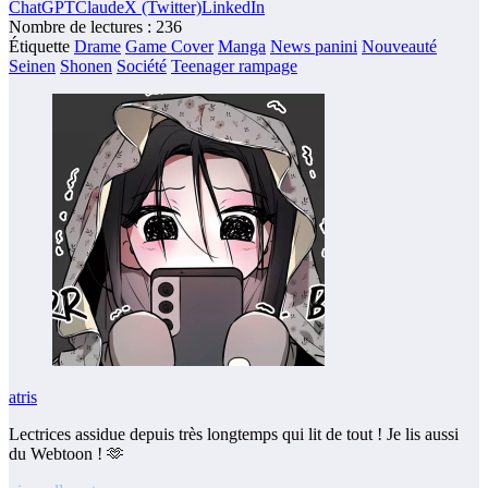
ChatGPT
Claude
X (Twitter)
LinkedIn
Nombre de lectures :
236
Étiquette
Drame
Game Cover
Manga
News panini
Nouveauté
Seinen
Shonen
Société
Teenager rampage
atris
Lectrices assidue depuis très longtemps qui lit de tout ! Je lis aussi
du Webtoon ! 🫶