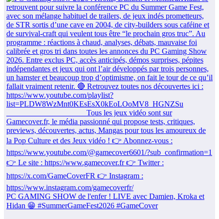
PC GAMING SHOW de l'enfer ! LIVE avec Damien, Kroka et
Hidan 😁 #SummerGameFest2026 #GameCover