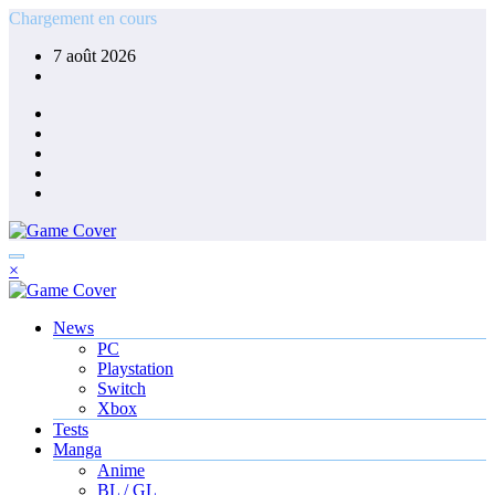
Aller
Chargement en cours
au
7 août 2026
contenu
×
News
PC
Playstation
Switch
Xbox
Tests
Manga
Anime
BL / GL