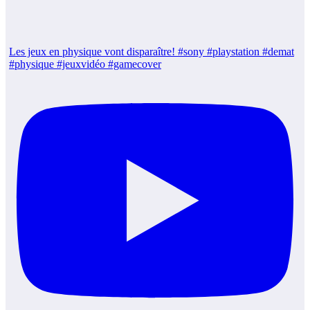
Les jeux en physique vont disparaître! #sony #playstation #demat
#physique #jeuxvidéo #gamecover