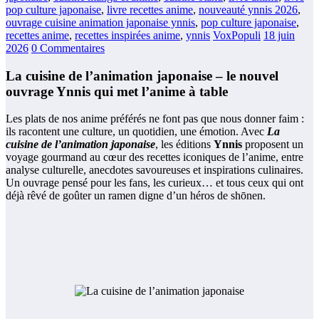
pop culture japonaise
,
livre recettes anime
,
nouveauté ynnis 2026
,
ouvrage cuisine animation japonaise ynnis
,
pop culture japonaise
,
recettes anime
,
recettes inspirées anime
,
ynnis
VoxPopuli
18 juin
2026
0 Commentaires
La cuisine de l’animation japonaise – le nouvel
ouvrage Ynnis qui met l’anime à table
Les plats de nos anime préférés ne font pas que nous donner faim :
ils racontent une culture, un quotidien, une émotion. Avec
La
cuisine de l’animation japonaise
, les éditions
Ynnis
proposent un
voyage gourmand au cœur des recettes iconiques de l’anime, entre
analyse culturelle, anecdotes savoureuses et inspirations culinaires.
Un ouvrage pensé pour les fans, les curieux… et tous ceux qui ont
déjà rêvé de goûter un ramen digne d’un héros de shōnen.