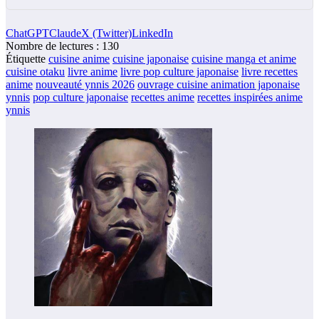
ChatGPT
Claude
X (Twitter)
LinkedIn
Nombre de lectures :
130
Étiquette
cuisine anime
cuisine japonaise
cuisine manga et anime
cuisine otaku
livre anime
livre pop culture japonaise
livre recettes
anime
nouveauté ynnis 2026
ouvrage cuisine animation japonaise
ynnis
pop culture japonaise
recettes anime
recettes inspirées anime
ynnis