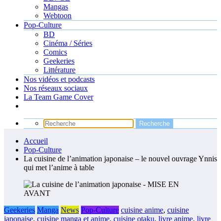
Mangas
Webtoon
Pop-Culture
BD
Cinéma / Séries
Comics
Geekeries
Littérature
Nos vidéos et podcasts
Nos réseaux sociaux
La Team Game Cover
Accueil
Pop-Culture
La cuisine de l’animation japonaise – le nouvel ouvrage Ynnis
qui met l’anime à table
Geekeries
Manga
News
Pop-Culture
cuisine anime
,
cuisine
japonaise
,
cuisine manga et anime
,
cuisine otaku
,
livre anime
,
livre