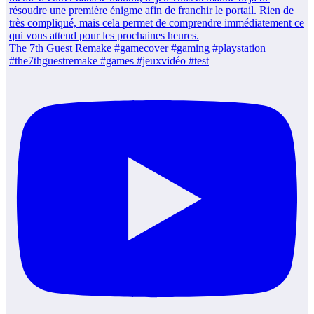
The 7th Guest Remake #gamecover #gaming #playstation
#the7thguestremake #games #jeuxvidéo #test