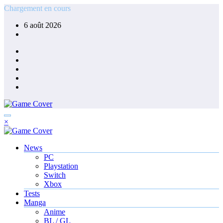
Aller
Chargement en cours
au
6 août 2026
contenu
×
News
PC
Playstation
Switch
Xbox
Tests
Manga
Anime
BL / GL