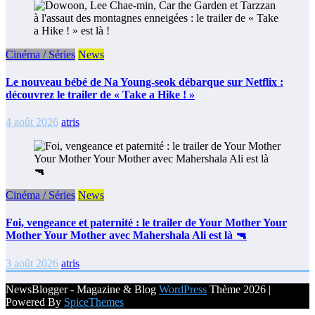
Cinéma / Séries
News
Le nouveau bébé de Na Young-seok débarque sur Netflix :
découvrez le trailer de « Take a Hike ! »
4 août 2026
atris
Cinéma / Séries
News
Foi, vengeance et paternité : le trailer de Your Mother Your
Mother Your Mother avec Mahershala Ali est là 🔫
3 août 2026
atris
NewsBlogger - Magazine & Blog
WordPress
Thème 2026 |
Powered By
SpiceThemes