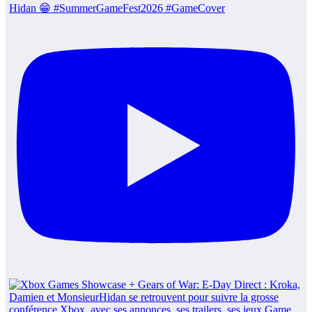
Hidan 😁 #SummerGameFest2026 #GameCover