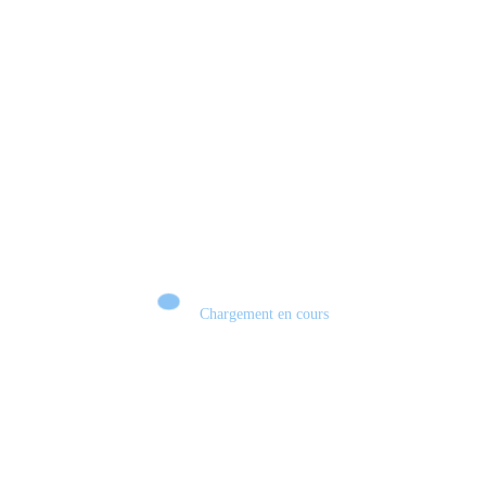
Les jeux en physique vont disparaître! #sony #playstation #demat #physique
#jeuxvidéo #gamecover
Chargement en cours