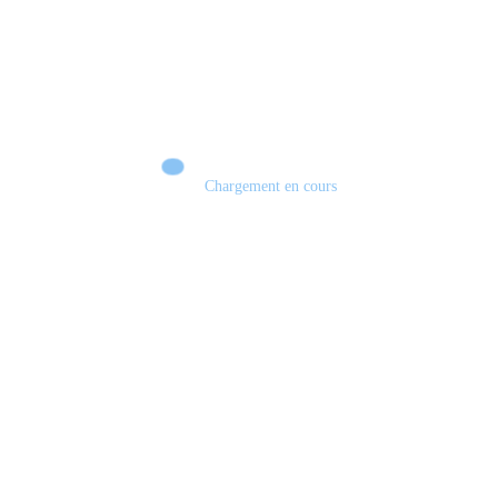
Chargement en cours
Retour sur le Summer Game Fest & Fin de Saison ! | Tu Peux Pas Test !
S03.FINALE