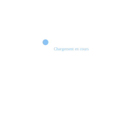
Chargement en cours
Retour sur le Summer Game Fest & Fin de Saison ! | Tu Peux Pas Test !
S03.FINALE