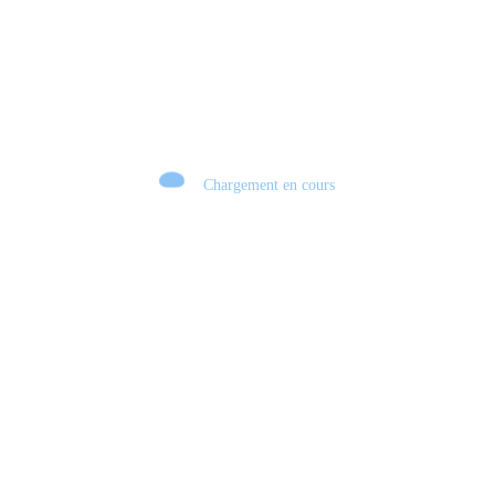
Chargement en cours
Retour sur le Summer Game Fest & Fin de Saison ! | Tu Peux Pas Test !
S03.FINALE