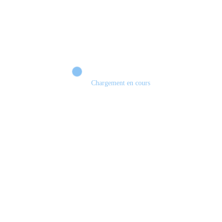
Chargement en cours
Retour sur le Summer Game Fest & Fin de Saison ! | Tu Peux Pas Test !
S03.FINALE