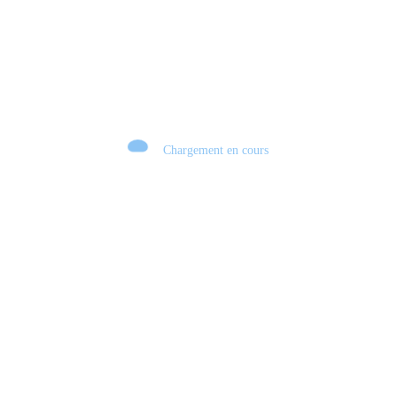
Chargement en cours
Retour sur le Summer Game Fest & Fin de Saison ! | Tu Peux Pas Test !
S03.FINALE