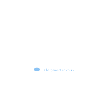
Chargement en cours
Retour sur le Summer Game Fest & Fin de Saison ! | Tu Peux Pas Test !
S03.FINALE