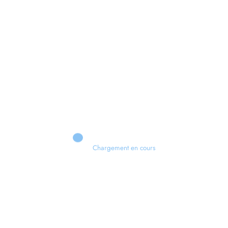
Chargement en cours
Retour sur le Summer Game Fest & Fin de Saison ! | Tu Peux Pas Test !
S03.FINALE