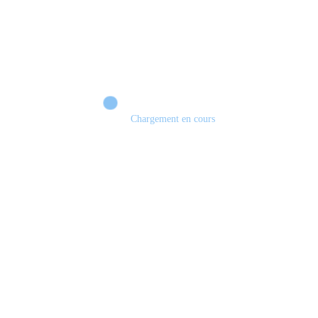
Chargement en cours
Retour sur le Summer Game Fest & Fin de Saison ! | Tu Peux Pas Test !
S03.FINALE