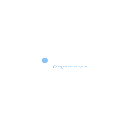
Chargement en cours
Xbox 💣 VERS UN TOURNANT HISTORIQUE ?