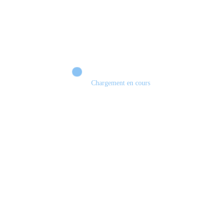
Chargement en cours
Retour sur le Summer Game Fest & Fin de Saison ! | Tu Peux Pas Test !
S03.FINALE