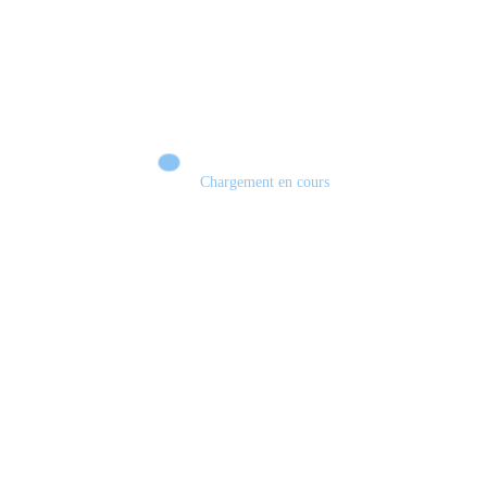
Chargement en cours
Retour sur le Summer Game Fest & Fin de Saison ! | Tu Peux Pas Test !
S03.FINALE