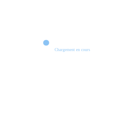
Chargement en cours
Retour sur le Summer Game Fest & Fin de Saison ! | Tu Peux Pas Test !
S03.FINALE