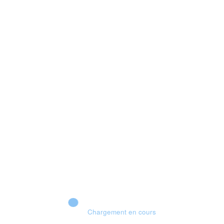
Xbox 💣 VERS UN TOURNANT HISTORIQUE ?
Chargement en cours