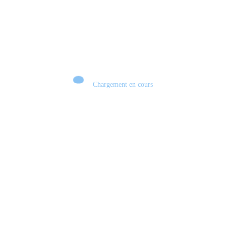
Chargement en cours
Retour sur le Summer Game Fest & Fin de Saison ! | Tu Peux Pas Test !
S03.FINALE