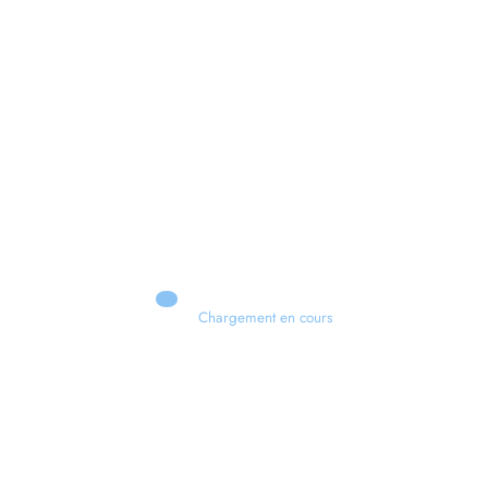
Chargement en cours
Retour sur le Summer Game Fest & Fin de Saison ! | Tu Peux Pas Test !