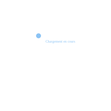
Chargement en cours
Retour sur le Summer Game Fest & Fin de Saison ! | Tu Peux Pas Test !
S03.FINALE