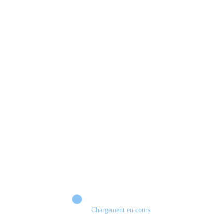
Xbox 💣 VERS UN TOURNANT HISTORIQUE ?
Chargement en cours