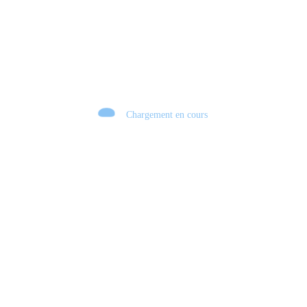
Chargement en cours
Retour sur le Summer Game Fest & Fin de Saison ! | Tu Peux Pas Test !
S03.FINALE