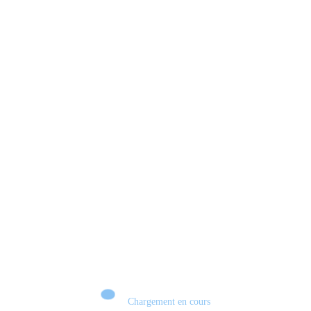
Xbox 💣 VERS UN TOURNANT HISTORIQUE ?
Chargement en cours