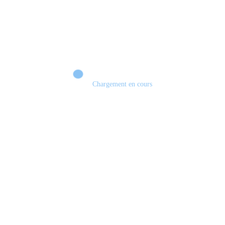
Chargement en cours
Retour sur le Summer Game Fest & Fin de Saison ! | Tu Peux Pas Test !
S03.FINALE