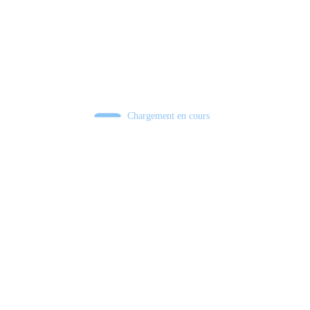
Chargement en cours
Retour sur le Summer Game Fest & Fin de Saison ! | Tu Peux Pas Test !
S03.FINALE