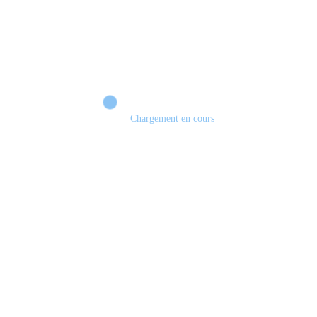
Chargement en cours
Retour sur le Summer Game Fest & Fin de Saison ! | Tu Peux Pas Test !
S03.FINALE