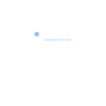
Chargement en cours
Retour sur le Summer Game Fest & Fin de Saison ! | Tu Peux Pas Test !
S03.FINALE