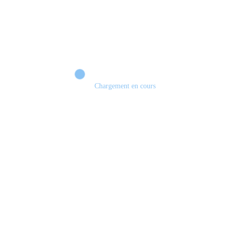
Chargement en cours
Retour sur le Summer Game Fest & Fin de Saison ! | Tu Peux Pas Test !
S03.FINALE