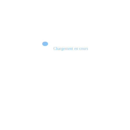
Chargement en cours
Retour sur le Summer Game Fest & Fin de Saison ! | Tu Peux Pas Test !
S03.FINALE