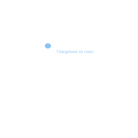
Chargement en cours
Retour sur le Summer Game Fest & Fin de Saison ! | Tu Peux Pas Test !
S03.FINALE